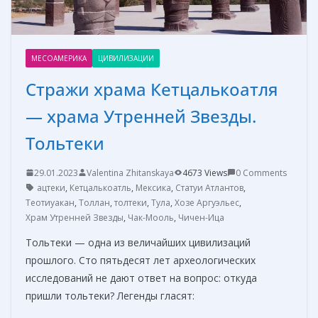
МЕСОАМЕРИКА
ЦИВИЛИЗАЦИИ
Стражи храма Кетцалькоатля
— храма Утренней Звезды.
Тольтеки
29.01.2023
Valentina Zhitanskaya
4673 Views
0 Comments
ацтеки
,
Кетцалькоатль
,
Мексика
,
Статуи Атлантов
,
Теотиуакан
,
Толлан
,
толтеки
,
Тула
,
Хозе Аргуэльес
,
Храм Утренней Звезды
,
Чак-Мооль
,
Чичен-Ица
Тольтеки — одна из величайших цивилизаций
прошлого. Сто пятьдесят лет археологических
исследований не дают ответ на вопрос: откуда
пришли тольтеки? Легенды гласят: