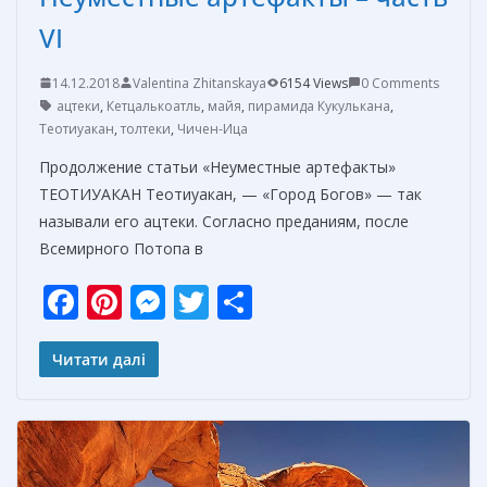
VI
14.12.2018
Valentina Zhitanskaya
6154 Views
0 Comments
ацтеки
,
Кетцалькоатль
,
майя
,
пирамида Кукулькана
,
Теотиуакан
,
толтеки
,
Чичен-Ица
Продолжение статьи «Неуместные артефакты»
ТЕОТИУАКАН Теотиуакан, — «Город Богов» — так
называли его ацтеки. Согласно преданиям, после
Всемирного Потопа в
F
Pi
M
T
О
ac
nt
e
w
т
e
er
ss
itt
п
Читати далі
b
e
e
er
р
o
st
n
а
o
g
в