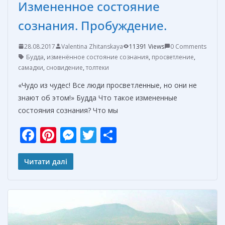
Измененное состояние
сознания. Пробуждение.
28.08.2017
Valentina Zhitanskaya
11391 Views
0 Comments
Будда
,
изменённое состояние сознания
,
просветление
,
самадхи
,
сновидение
,
толтеки
«Чудо из чудес! Все люди просветленные, но они не
знают об этом!» Будда Что такое измененные
состояния сознания? Что мы
F
Pi
M
T
О
ac
nt
e
w
т
e
er
ss
itt
п
Читати далі
b
e
e
er
р
o
st
n
а
o
g
в