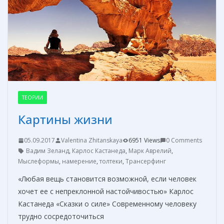
k
er
и
т
ь
ТЕОРИИ
Картины жизни
05.09.2017
Valentina Zhitanskaya
6951 Views
0 Comments
Вадим Зеланд
,
Карлос Кастанеда
,
Марк Аврелий
,
Мыслеформы
,
намерение
,
толтеки
,
Трансерфинг
«Любая вещь становится возможной, если человек
хочет ее с непреклонной настойчивостью» Карлос
Кастанеда «Сказки о силе» Современному человеку
трудно сосредоточиться