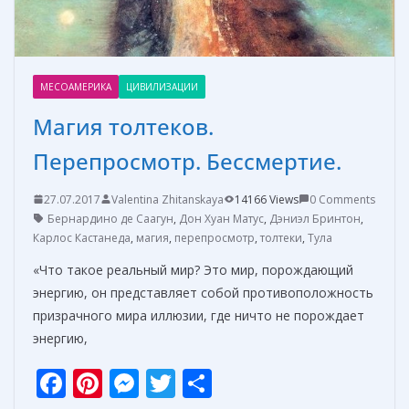
МЕСОАМЕРИКА
ЦИВИЛИЗАЦИИ
Магия толтеков.
Перепросмотр. Бессмертие.
27.07.2017
Valentina Zhitanskaya
14166 Views
0 Comments
Бернардино де Саагун
,
Дон Хуан Матус
,
Дэниэл Бринтон
,
Карлос Кастанеда
,
магия
,
перепросмотр
,
толтеки
,
Тула
«Что такое реальный мир? Это мир, порождающий
энергию, он представляет собой противоположность
призрачного мира иллюзии, где ничто не порождает
энергию,
F
Pi
M
T
О