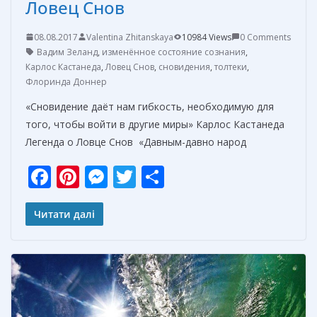
Ловец Снов
08.08.2017
Valentina Zhitanskaya
10984 Views
0 Comments
Вадим Зеланд
,
изменённое состояние сознания
,
Карлос Кастанеда
,
Ловец Снов
,
сновидения
,
толтеки
,
Флоринда Доннер
«Сновидение даёт нам гибкость, необходимую для
того, чтобы войти в другие миры» Карлос Кастанеда
Легенда о Ловце Снов «Давным-давно народ
F
Pi
M
T
О
ac
nt
e
w
т
e
er
ss
itt
п
Читати далі
b
e
e
er
р
o
st
n
а
o
g
в
k
er
и