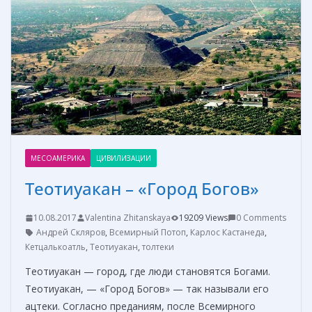
k
er
и
т
ь
МЕСОАМЕРИКА
ЦИВИЛИЗАЦИИ
Теотиуакан – «Город Богов»
10.08.2017
Valentina Zhitanskaya
19209 Views
0 Comments
Андрей Скляров
,
Всемирный Потоп
,
Карлос Кастанеда
,
Кетцалькоатль
,
Теотиуакан
,
толтеки
Теотиуакан — город, где люди становятся Богами.
Теотиуакан, — «Город Богов» — так называли его
ацтеки. Согласно преданиям, после Всемирного