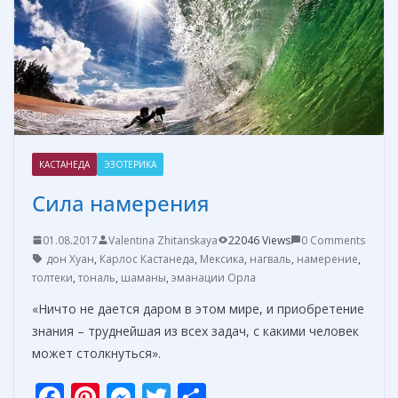
т
ь
КАСТАНЕДА
ЭЗОТЕРИКА
Сила намерения
01.08.2017
Valentina Zhitanskaya
22046 Views
0 Comments
дон Хуан
,
Карлос Кастанеда
,
Мексика
,
нагваль
,
намерение
,
толтеки
,
тональ
,
шаманы
,
эманации Орла
«Ничто не дается даром в этом мире, и приобретение
знания – труднейшая из всех задач, с какими человек
может столкнуться».
F
Pi
M
T
О