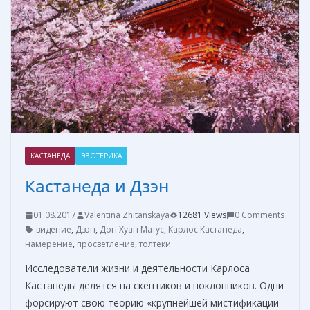
т
ь
КАСТАНЕДА
ЭЗОТЕРИКА
Кастанеда и Дзэн
01.08.2017
Valentina Zhitanskaya
12681 Views
0 Comments
видение
,
Дзэн
,
Дон Хуан Матус
,
Карлос Кастанеда
,
намерение
,
просветление
,
толтеки
Исследователи жизни и деятельности Карлоса
Кастанеды делятся на скептиков и поклонников. Одни
форсируют свою теорию «крупнейшей мистификации