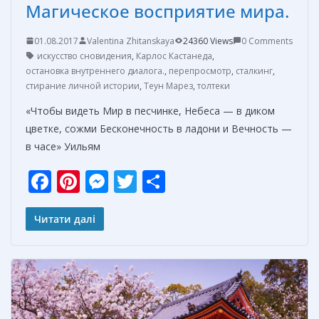
Магическое восприятие мира.
01.08.2017
Valentina Zhitanskaya
24360 Views
0 Comments
искусство сновидения
,
Карлос Кастанеда
,
остановка внутреннего диалога.
,
перепросмотр
,
сталкинг
,
стирание личной истории
,
Теун Марез
,
толтеки
«Чтобы видеть Мир в песчинке, Небеса — в диком
цветке, сожми Бесконечность в ладони и Вечность —
в часе» Уильям
F
Pi
M
T
О
ac
nt
e
w
т
e
er
ss
itt
п
Читати далі
b
e
e
er
р
o
st
n
а
o
g
в
k
er
и