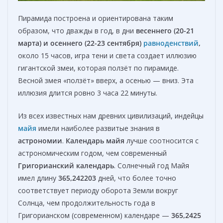
Пирамида построена и ориентирована таким
образом, что дважды в год, в дни
весеннего (20-21
марта) и осеннего (22-23 сентября)
равноденствий
,
около 15 часов, игра тени и света создает иллюзию
гигантской змеи, которая ползёт по пирамиде.
Весной змея «ползёт» вверх, а осенью — вниз. Эта
иллюзия длится ровно 3 часа 22 минуты.
Из всех известных нам древних цивилизаций, индейцы
майя
имели наиболее развитые знания в
астрономии
.
Календарь майя
лучше соотносится с
астрономическим годом, чем современный
Григорианский календарь
. Солнечный год Майя
имел длину
365,242203
дней, что более точно
соответствует периоду оборота Земли вокруг
Солнца, чем продолжительность года в
Григорианском (современном) календаре —
365,2425