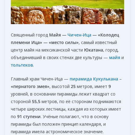
Священный город
Майя —
Чичен-Ица
— «Колодец
племени Ица» — «место силы»
, самый известный
центр майя на мексиканской части
Юкатана,
город,
объединивший в своих стенах две культуры —
майя
и
тольтеков
.
Главный храм Чичен-Ица —
пирамида
Кукулькана
–
«пернатого змея»
, высотой
25
метров, имеет
9
уровней, в основании пирамиды лежит квадрат со
стороной
55,5
метров, по её сторонам поднимаются
четыре широких лестницы, каждая из которых имеет
по
91 ступени
. Учёные полагают, что в основу
пирамиды был положен принцип календаря, и
пирамида имела астрономическое значение.