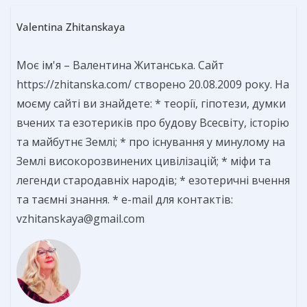
Valentina Zhitanskaya
Моє ім'я – Валентина Житанська. Сайт
https://zhitanska.com/ створено 20.08.2009 року. На
моєму сайті ви знайдете: * теорії, гіпотези, думки
вчених та езотериків про будову Всесвіту, історію
та майбутнє Землі; * про існування у минулому на
Землі високорозвинених цивілізацій; * міфи та
легенди стародавніх народів; * езотеричні вчення
та таємні знання. * e-mail для контактів:
vzhitanskaya@gmail.com