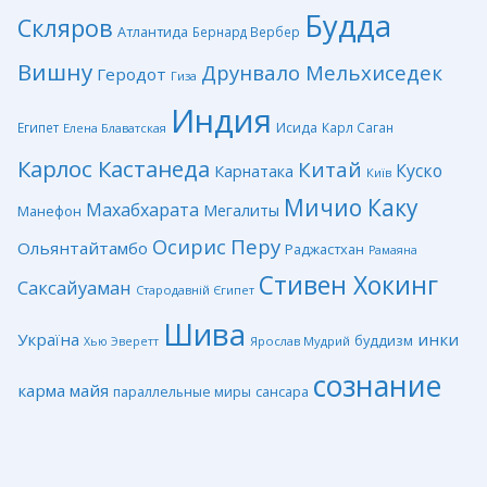
Будда
Скляров
Атлантида
Бернард Вербер
Вишну
Друнвало Мельхиседек
Геродот
Гиза
Индия
Египет
Исида
Карл Саган
Елена Блаватская
Карлос Кастанеда
Китай
Куско
Карнатака
Київ
Мичио Каку
Махабхарата
Мегалиты
Манефон
Перу
Осирис
Ольянтайтамбо
Раджастхан
Рамаяна
Стивен Хокинг
Саксайуаман
Стародавній Єгипет
Шива
Україна
инки
буддизм
Ярослав Мудрий
Хью Эверетт
сознание
карма
майя
сансара
параллельные миры