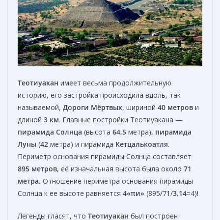
Теотиуакан
имеет весьма продолжительную
историю, его застройка происходила вдоль, так
называемой,
Дороги Мёртвых
, шириной
40 метров
и
длиной
3 км
. Главные постройки Теотиуакана —
пирамида Солнца
(высота
64,5
метра)
, пирамида
Луны
(
42
метра) и пирамида
Кетцалькоатля
.
Периметр основания пирамиды Солнца составляет
895 метров
, её изначальная высота была около
71
метра.
Отношение периметра основания пирамиды
Солнца к ее высоте равняется
4«πи»
(895/71/
3,14
=4)!
Легенды гласят, что
Теотиуакан
был построен