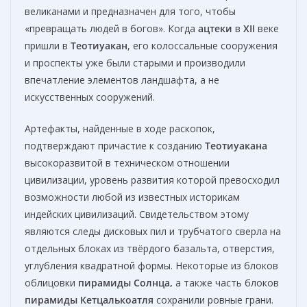
великанами и предназначен для того, чтобы
«превращать людей в богов». Когда
ацтеки
в
XII
веке
пришли в
Теотиуакан
, его колоссальные сооружения
и проспекты уже были старыми и производили
впечатление элементов ландшафта, а не
искусственных сооружений.
Артефакты, найденные в ходе раскопок,
подтверждают причастие к созданию
Теотиуакана
высокоразвитой в техническом отношении
цивилизации, уровень развития которой превосходил
возможности любой из известных историкам
индейских цивилизаций. Свидетельством этому
являются следы дисковых пил и трубчатого сверла на
отдельных блоках из твёрдого базальта, отверстия,
углубления квадратной формы. Некоторые из блоков
облицовки
пирамиды Солнца,
а также часть блоков
пирамиды Кетцалькоатля
сохранили ровные грани.