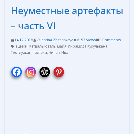
Неуместные артефакты
– часть VI
14.12.2018
Valentina Zhitanskaya
6153 Views
0 Comments
ацтеки
,
Кетцалькоатль
,
майя
,
пирамида Кукулькана
,
Теотиуакан
,
толтеки
,
Чичен-Ица