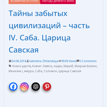
ВСЕМИРНАЯ ИСТОРИЯ
НАРОДЫ ДРЕВНЕГО МИРА
Тайны забытых
цивилизаций – часть
IV. Саба. Царица
Савская
04.08.2018
Valentina Zhitanskaya
9509 Views
0 Comments
Книга царств
,
Ковчег Завета
,
ладан
,
Мариб
,
Махрам Билкис
,
Менелик I
,
мирра
,
Саба
,
Соломон
,
Царица Савская