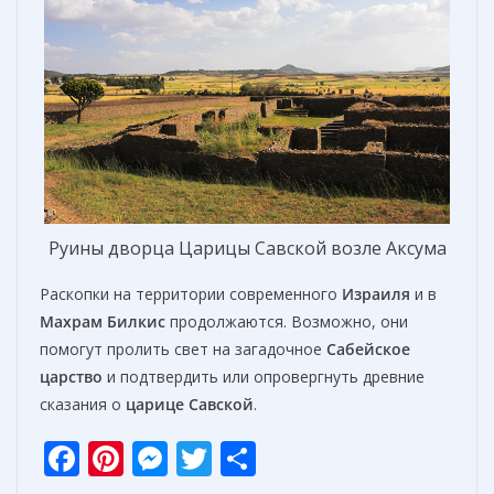
Руины дворца Царицы Савской возле Аксума
Раскопки на территории современного
Израиля
и в
Махрам Билкис
продолжаются. Возможно, они
помогут пролить свет на загадочное
Сабейское
царство
и подтвердить или опровергнуть древние
сказания о
царице Савской
.
F
Pi
M
T
О
ac
nt
e
w
т