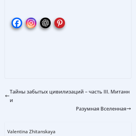
e
er
ss
itt
п
b
e
e
er
р
o
st
n
а
o
g
в
k
er
и
т
ь
Тайны забытых цивилизаций – часть III. Митанн
и
Разумная Вселенная
Valentina Zhitanskaya