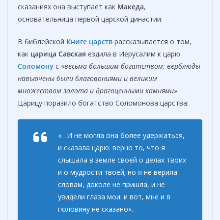
сказаниях она выступает как
Македа
,
основательница первой царской династии.
В библейской
Книге царств
рассказывается о том,
как
царица Савская
ездила в Иерусалим к царю
Соломону
с «
весьма большим богатством: верблюды
навьючены были благовониями и великим
множеством золота и драгоцен­ными камнями
».
Царицу поразило богатство Соломонова царства:
«…
И не могла она более удержаться,
и сказала царю: верно то, что я
слышала в земле своей о делах твоих
и о мудрости твоей; но я не верила
словам, доколе не пришла, и не
увидели глаза мои: и вот, мне и в
половину не сказано»
.