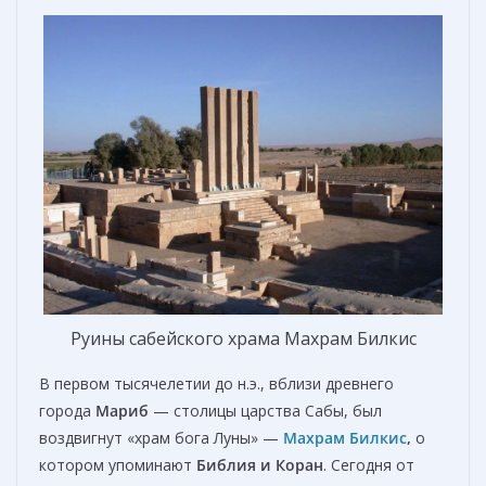
Руины сабейского храма Махрам Билкис
В первом тысячелетии до н.э., вблизи древнего
города
Мариб
— столицы царства Сабы, был
воздвигнут «храм бога Луны» —
Махрам Билкис
,
о
котором упоминают
Библия и Коран
. Сегодня от