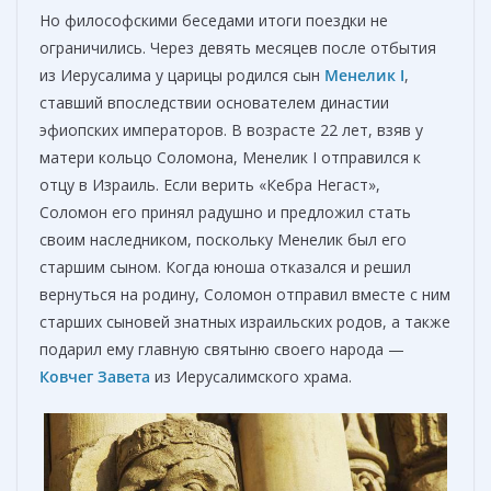
Но философскими беседами итоги поездки не
ограничились. Через девять месяцев после отбытия
из Иерусалима у царицы родился сын
Менелик I
,
ставший впоследствии основателем династии
эфиопских императоров. В возрасте 22 лет, взяв у
матери кольцо Соломона, Менелик I отправился к
отцу в Израиль. Если верить «Кебра Негаст»,
Соломон его принял радушно и предложил стать
своим наследником, поскольку Менелик был его
старшим сыном. Когда юноша отказался и решил
вернуться на родину, Соломон отправил вместе с ним
старших сыновей знатных израильских родов, а также
подарил ему главную святыню своего народа —
Ковчег Завета
из Иерусалимского храма.