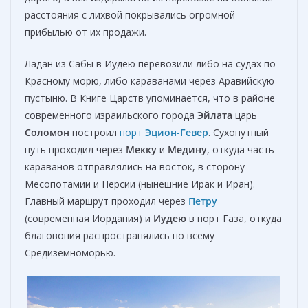
расстояния с лихвой покрывались огромной
прибылью от их продажи.
Ладан из Сабы в Иудею перевозили либо на судах по
Красному морю, либо караванами через Аравийскую
пустыню. В Книге Царств упоминается, что в районе
современного израильского города
Эйлата
царь
Соломон
построил
порт
Эцион-Гевер
. Сухопутный
путь проходил через
Мекку
и
Медину
, откуда часть
караванов отправлялись на восток, в сторону
Месопотамии и Персии (нынешние Ирак и Иран).
Главный маршрут проходил через
Петру
(современная Иордания) и
Иудею
в порт Газа, откуда
благовония распространялись по всему
Средиземноморью.