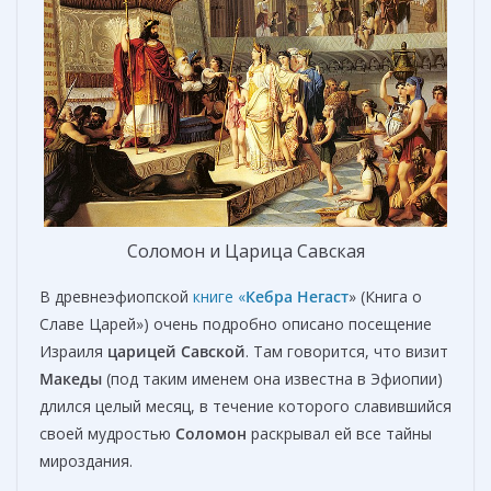
Соломон и Царица Савская
В древнеэфиопской
книге «
Кебра Негаст
» (Книга о
Славе Царей») очень подробно описано посещение
Израиля
царицей Савской
. Там говорится, что визит
Македы
(под таким именем она известна в Эфиопии)
длился целый месяц, в течение которого славившийся
своей мудростью
Соломон
раскрывал ей все тайны
мироздания.