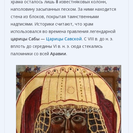
храма осталось лишь
8
известняковых колонн,
наполовину засыпанных песком. За ними находится
стена из блоков, покрытая таинственными
надписями. Историки считают, что храм
использовался во времена правления легендарной
царицы Сабы —
Царицы Савской
. С VIII в. до н. э.
вплоть до середины VI в. н. э. сюда стекались
паломники со всей
Аравии
.