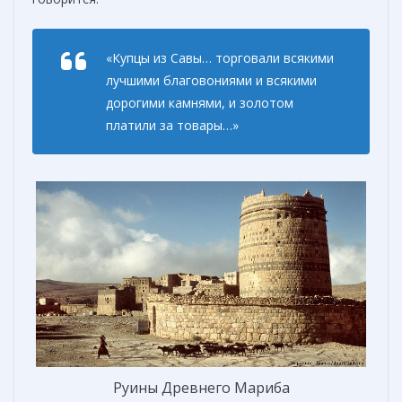
«
Купцы из Савы… торговали всякими
лучшими благовониями и всякими
дорогими камнями, и золотом
платили за товары
…»
Руины Древнего Мариба