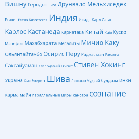
Вишну
Друнвало Мельхиседек
Геродот
Гиза
Индия
Египет
Исида
Карл Саган
Елена Блаватская
Карлос Кастанеда
Китай
Куско
Карнатака
Київ
Мичио Каку
Махабхарата
Мегалиты
Манефон
Перу
Осирис
Ольянтайтамбо
Раджастхан
Рамаяна
Стивен Хокинг
Саксайуаман
Стародавній Єгипет
Шива
Україна
инки
буддизм
Ярослав Мудрий
Хью Эверетт
сознание
карма
майя
сансара
параллельные миры