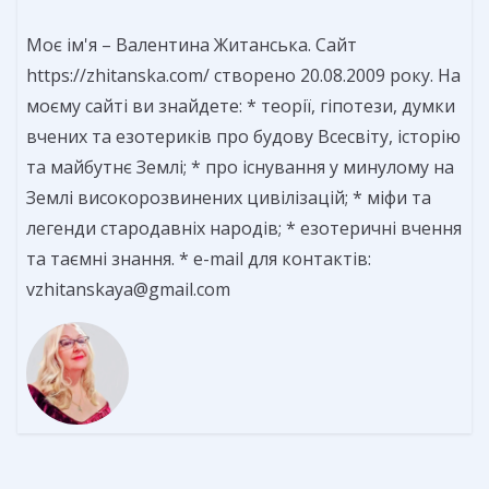
Моє ім'я – Валентина Житанська. Сайт
https://zhitanska.com/ створено 20.08.2009 року. На
моєму сайті ви знайдете: * теорії, гіпотези, думки
вчених та езотериків про будову Всесвіту, історію
та майбутнє Землі; * про існування у минулому на
Землі високорозвинених цивілізацій; * міфи та
легенди стародавніх народів; * езотеричні вчення
та таємні знання. * e-mail для контактів:
vzhitanskaya@gmail.com