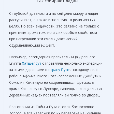
Так собирают ладан
С глубокой древности и по сей день мирру и ладан
раскуривают, а также используют в религиозных
целях. По всей видимости, это связано не только с
приятным ароматом, но и с их особым свойством —
при нагревании эти смолы дают легкий
одурманивающий эффект.
Например, легендарная правительница Древнего
Египта
Хатшепсут
отправляла несколько экспедиций
за этими деревьями в
страну
Пунт
, находящуюся в
районе Африканского Рога (современные Джибути и
Сомали). Как видно на сохранившихся фресках в
храме Хатшепсут в
Луксоре
, саженцы в специальных
деревянных кадках поставляли ей прямо во дворец.
Благовония из Сабы и Пута стоили баснословно
дорого, а все издержки по их перевозке на большие