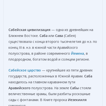
Сабейская цивилизация
— одна из древнейших на
Ближнем Востоке.
Саба
или
Сава
(Сабея)
существовала с конца второго тысячелетия до н.э. по
конец III в. н.э. в южной части Аравийского
полуострова, в районе современного
Йемена
, в
плодородном, богатом водой и солнцем регионе.
Сабейское царство
— крупнейшее из пяти древних
государств, расположенных в Южной Аравии.
Саба
находилось на главном караванном пути
Аравийского
полуострова. На земле
Сабы
стояли
величественные храмы, были разбиты роскошные
сады с фонтанами. В Книге пророка
Иезекииля
говорится: