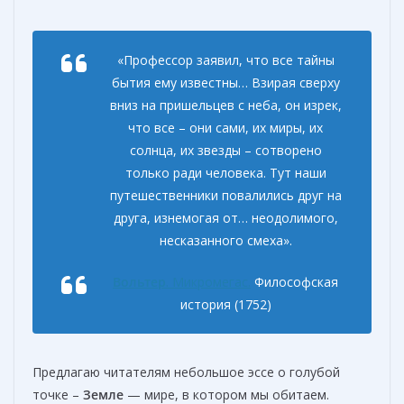
«
Профессор заявил, что все тайны
бытия ему известны… Взирая сверху
вниз на пришельцев с неба, он изрек,
что все – они сами, их миры, их
солнца, их звезды – сотворено
только ради человека. Тут наши
путешественники повалились друг на
друга, изнемогая от… неодолимого,
несказанного смеха
».
Вольтер
. Микромегас.
Философская
история (1752)
Предлагаю читателям небольшое эссе о голубой
точке –
Земле
— мире, в котором мы обитаем.