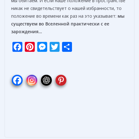
мы обитаем. И если наше положение в пространстве
никак не свидетельствует о нашей избранности, то
положение во времени как раз на это указывает:
мы
существуем во Вселенной практически с ее
зарождения…
F
Pi
M
T
О
ac
nt
e
w
т
e
er
ss
itt
п
b
e
e
er
р
o
st
n
а
o
g
в
k
er
и
т
ь