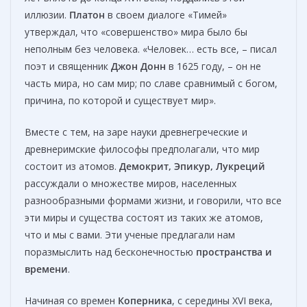
иллюзии.
Платон
в своем диалоге «Тимей»
утверждал, что «совершенство» мира было бы
неполным без человека. «Человек… есть все, – писал
поэт и священник
Джон Донн
в 1625 году, – он не
часть мира, но сам мир; по славе сравнимый с богом,
причина, по которой и существует мир».
Вместе с тем, на заре науки древнегреческие и
древнеримские философы предполагали, что мир
состоит из атомов.
Демокрит, Эпикур, Лукреций
рассуждали о множестве миров, населенных
разнообразными формами жизни, и говорили, что все
эти миры и существа состоят из таких же атомов,
что и мы с вами. Эти ученые предлагали нам
поразмыслить над бесконечностью
пространства и
времени
.
Начиная со времен
Коперника
, с середины XVI века,