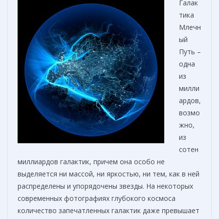
Галак
тика
Млечн
ый
Путь –
одна
из
милли
ардов,
возмо
жно,
из
сотен
миллиардов галактик, причем она особо не
выделяется ни массой, ни яркостью, ни тем, как в ней
распределены и упорядочены звезды. На некоторых
современных фотографиях глубокого космоса
количество запечатленных галактик даже превышает