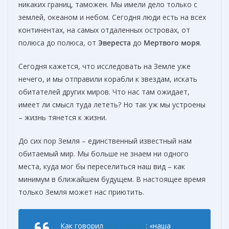
никаких границ, таможен. Мы имели дело только с
землей, океаном и небом. Сегодня люди есть на всех
континентах, на самых отдаленных островах, от
полюса до полюса, от
Эвереста
до
Мертвого моря
.
Сегодня кажется, что исследовать на Земле уже
нечего, и мы отправили корабли к звездам, искать
обитателей других миров. Что нас там ожидает,
имеет ли смысл туда лететь? Но так уж мы устроены
– жизнь тянется к жизни.
До сих пор Земля – единственный известный нам
обитаемый мир. Мы больше не знаем ни одного
места, куда мог бы переселиться наш вид – как
минимум в ближайшем будущем. В настоящее время
только Земля может нас приютить.
Как говорил
Карл Саган
: «наша