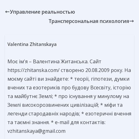
Управление реальностью
Трансперсональная психология
Valentina Zhitanskaya
Моє ім'я – Валентина Житанська. Сайт
https://zhitanska.com/ створено 20.08.2009 року. На
моєму сайті ви знайдете: * теорії, гіпотези, думки
вчених та езотериків про будову Всесвіту, історію
та майбутнє Землі; * про існування у минулому на
Землі високорозвинених цивілізацій; * міфи та
легенди стародавніх народів; * езотеричні вчення
та таємні знання. * e-mail для контактів:
vzhitanskaya@gmail.com