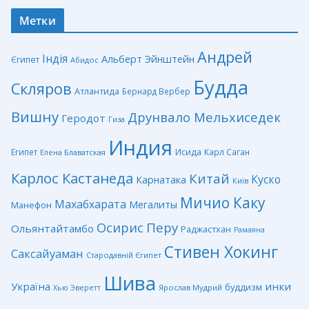
Метки
Андрей
Індія
Альберт Эйнштейн
Єгипет
Абидос
Будда
Скляров
Атлантида
Бернард Вербер
Вишну
Друнвало Мельхиседек
Геродот
Гиза
Индия
Египет
Исида
Карл Саган
Елена Блаватская
Карлос Кастанеда
Китай
Куско
Карнатака
Київ
Мичио Каку
Махабхарата
Мегалиты
Манефон
Перу
Осирис
Ольянтайтамбо
Раджастхан
Рамаяна
Стивен Хокинг
Саксайуаман
Стародавній Єгипет
Шива
Україна
инки
буддизм
Ярослав Мудрий
Хью Эверетт