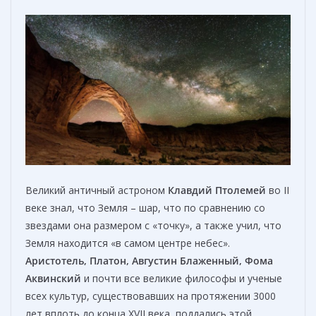
Великий античный астроном
Клавдий Птолемей
во II
веке знал, что Земля – шар, что по сравнению со
звездами она размером с «точку», а также учил, что
Земля находится «в самом центре небес».
Аристотель, Платон, Августин Блаженный, Фома
Аквинский
и почти все великие философы и ученые
всех культур, существовавших на протяжении 3000
лет вплоть до конца XVII века, поддались этой