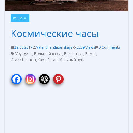
КОСМОС
Космические часы
29.08.2017
Valentina Zhitanskaya
6539 Views
0 Comments
Voyager 1
,
Большой взрыв
,
Вселенная
,
Земля
,
Исаак Ньютон
,
Карл Саган
,
Млечный путь