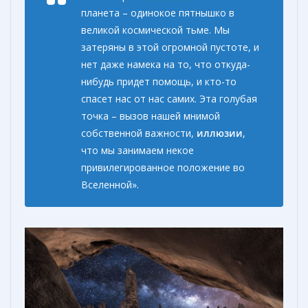
планета – одинокое пятнышко в
великой космической тьме. Мы
затеряны в этой огромной пустоте, и
нет даже намека на то, что откуда-
нибудь придет помощь, и кто-то
спасет нас от нас самих. Эта голубая
точка – вызов нашей мнимой
собственной важности,
иллюзии
,
что мы занимаем некое
привилегированное положение во
Вселенной».