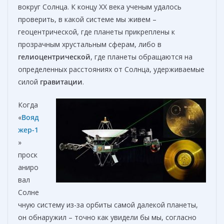
вокруг Солнца. К концу XX века ученым удалось
проверить, в какой системе мы живем –
геоцентрической, где планеты прикреплены к
прозрачным хрустальным сферам, либо в
гелиоцентрической
, где планеты обращаются на
определенных расстояниях от Солнца, удерживаемые
силой
гравитации
.
Когда
«
Вояд
жер-1
»
проск
аниро
вал
Солне
чную систему из-за орбиты самой далекой планеты,
он обнаружил – точно как увидели бы мы, согласно